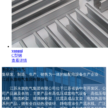
yongqi
C型钢
查看详情
关于永旗电气
集研发、制造、生产、销售为一体的输配电设备生产企业
江苏永旗电气集团有限公司
江苏永旗电气集团有限公司位于江苏省扬中市开发区。公
司产品遍及各地，主要产品有高低压成套电气设备、高低压母
线槽、电缆桥架、玻璃钢桥架、抗震及成品支架、电加热器等
系列产品，拥有全自动热浸镀锌、静电喷涂生产流水线。广泛