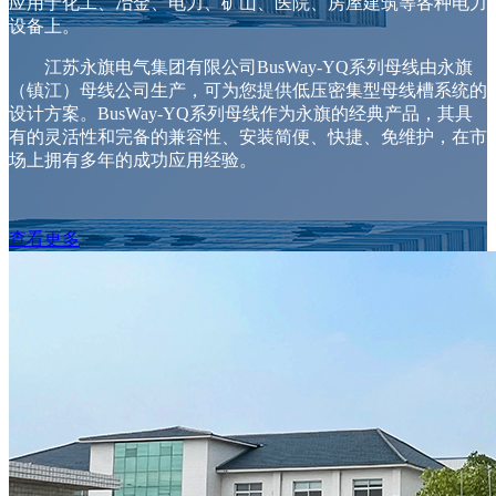
应用于化工、冶金、电力、矿山、医院、房屋建筑等各种电力
设备上。
江苏永旗电气集团有限公司BusWay-YQ系列母线由永旗
（镇江）母线公司生产，可为您提供低压密集型母线槽系统的
设计方案。BusWay-YQ系列母线作为永旗的经典产品，其具
有的灵活性和完备的兼容性、安装简便、快捷、免维护，在市
场上拥有多年的成功应用经验。
查看更多