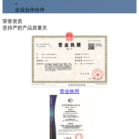
+
企业合作伙伴
荣誉资质
坚持严把产品质量关
营业执照