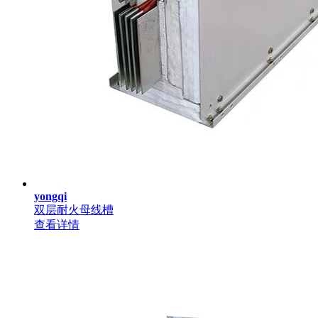
yongqi
双层耐火母线槽
查看详情