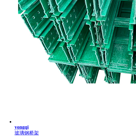
yongqi
玻璃钢桥架