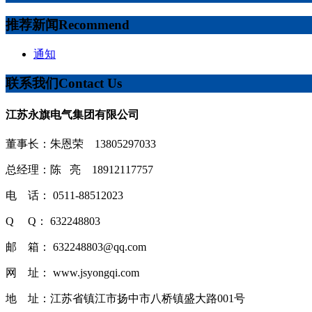
推荐新闻
Recommend
通知
联系我们
Contact Us
江苏永旗电气集团有限公司
董事长：朱恩荣 13805297033
总经理：陈 亮 18912117757
电 话： 0511-88512023
Q Q： 632248803
邮 箱： 632248803@qq.com
网 址： www.jsyongqi.com
地 址：江苏省镇江市扬中市八桥镇盛大路001号