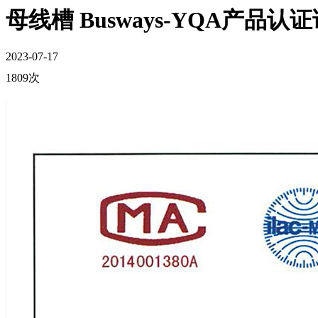
母线槽 Busways-YQA产品认
2023-07-17
1809次