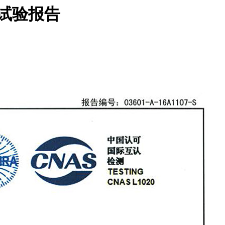
证试验报告