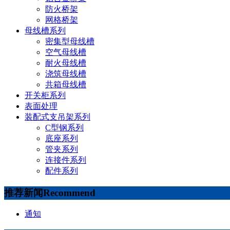
防火桥架
网格桥架
母线槽系列
密集型母线槽
空气母线槽
耐火母线槽
浇筑母线槽
共箱母线槽
开关柜系列
表面处理
装配式支吊架系列
C型钢系列
底座系列
管夹系列
连接件系列
配件系列
推荐新闻
Recommend
通知