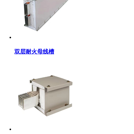
双层耐火母线槽