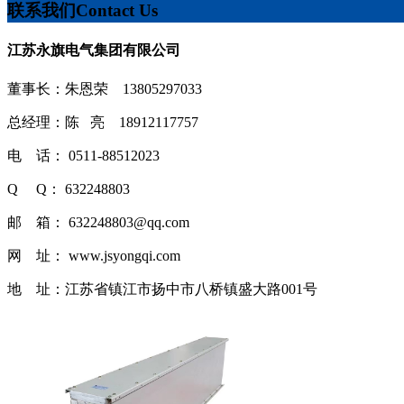
联系我们
Contact Us
江苏永旗电气集团有限公司
董事长：朱恩荣 13805297033
总经理：陈 亮 18912117757
电 话： 0511-88512023
Q Q： 632248803
邮 箱： 632248803@qq.com
网 址： www.jsyongqi.com
地 址：江苏省镇江市扬中市八桥镇盛大路001号