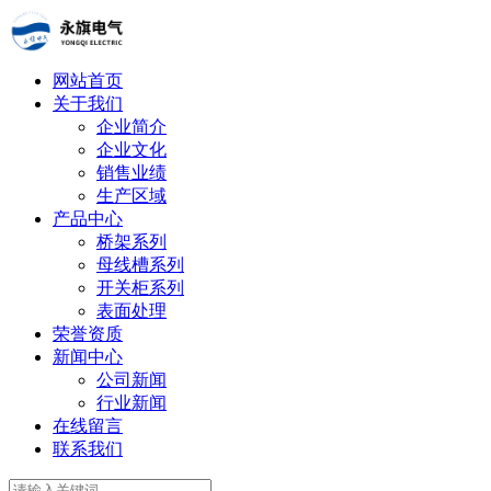
网站首页
关于我们
企业简介
企业文化
销售业绩
生产区域
产品中心
桥架系列
母线槽系列
开关柜系列
表面处理
荣誉资质
新闻中心
公司新闻
行业新闻
在线留言
联系我们