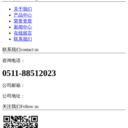
关于我们
产品中心
荣誉资质
新闻中心
在线留言
联系我们
联系我们
contact us
咨询电话：
0511-88512023
公司邮箱：
632248803@qq.com
公司地址：
江苏省镇江市扬中市八桥镇盛大路001号
关注我们
Follow us