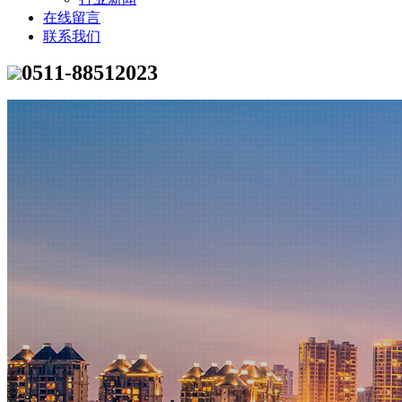
在线留言
联系我们
0511-88512023