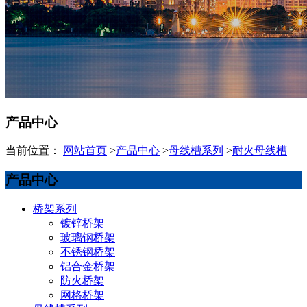
产品中心
当前位置：
网站首页
>
产品中心
>
母线槽系列
>
耐火母线槽
产品中心
桥架系列
镀锌桥架
玻璃钢桥架
不锈钢桥架
铝合金桥架
防火桥架
网格桥架