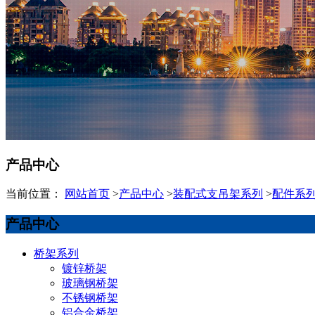
产品中心
当前位置：
网站首页
>
产品中心
>
装配式支吊架系列
>
配件系
产品中心
桥架系列
镀锌桥架
玻璃钢桥架
不锈钢桥架
铝合金桥架