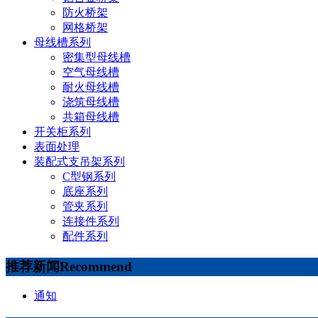
防火桥架
网格桥架
母线槽系列
密集型母线槽
空气母线槽
耐火母线槽
浇筑母线槽
共箱母线槽
开关柜系列
表面处理
装配式支吊架系列
C型钢系列
底座系列
管夹系列
连接件系列
配件系列
推荐新闻
Recommend
通知