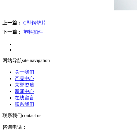
上一篇：
C型钢垫片
下一篇：
塑料扣件
网站导航
site navigation
关于我们
产品中心
荣誉资质
新闻中心
在线留言
联系我们
联系我们
contact us
咨询电话：