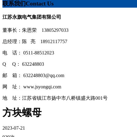
联系我们
Contact Us
江苏永旗电气集团有限公司
董事长：朱恩荣 13805297033
总经理：陈 亮 18912117757
电 话： 0511-88512023
Q Q： 632248803
邮 箱： 632248803@qq.com
网 址： www.jsyongqi.com
地 址：江苏省镇江市扬中市八桥镇盛大路001号
方块螺母
2023-07-21