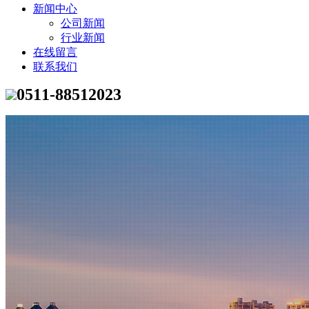
新闻中心
公司新闻
行业新闻
在线留言
联系我们
0511-88512023