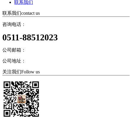
联系我们
联系我们
contact us
咨询电话：
0511-88512023
公司邮箱：
632248803@qq.com
公司地址：
江苏省镇江市扬中市八桥镇盛大路001号
关注我们
Follow us