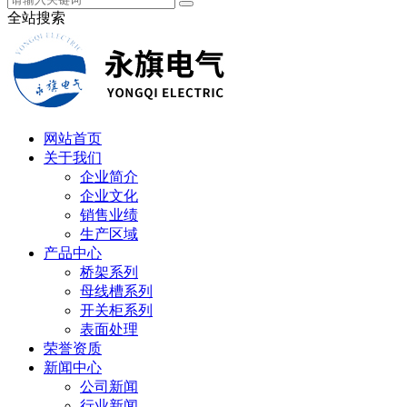
全站搜索
网站首页
关于我们
企业简介
企业文化
销售业绩
生产区域
产品中心
桥架系列
母线槽系列
开关柜系列
表面处理
荣誉资质
新闻中心
公司新闻
行业新闻