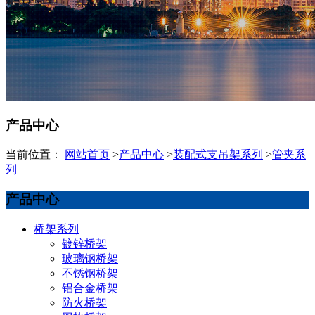
产品中心
当前位置：
网站首页
>
产品中心
>
装配式支吊架系列
>
管夹系
列
产品中心
桥架系列
镀锌桥架
玻璃钢桥架
不锈钢桥架
铝合金桥架
防火桥架