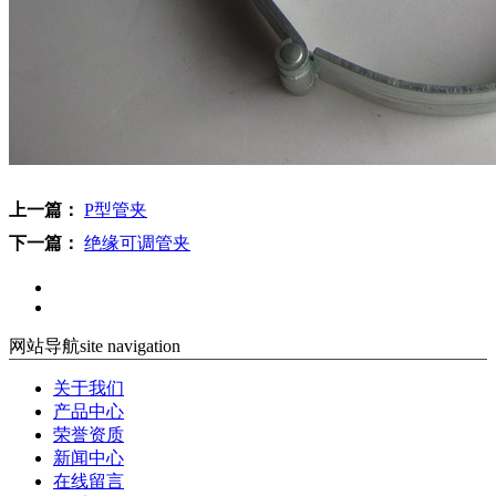
上一篇：
P型管夹
下一篇：
绝缘可调管夹
网站导航
site navigation
关于我们
产品中心
荣誉资质
新闻中心
在线留言