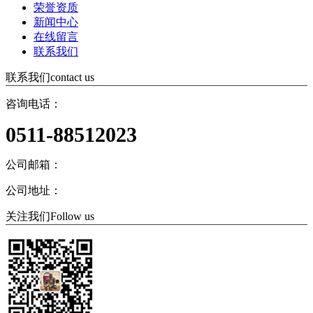
荣誉资质
新闻中心
在线留言
联系我们
联系我们
contact us
咨询电话：
0511-88512023
公司邮箱：
632248803@qq.com
公司地址：
江苏省镇江市扬中市八桥镇盛大路001号
关注我们
Follow us