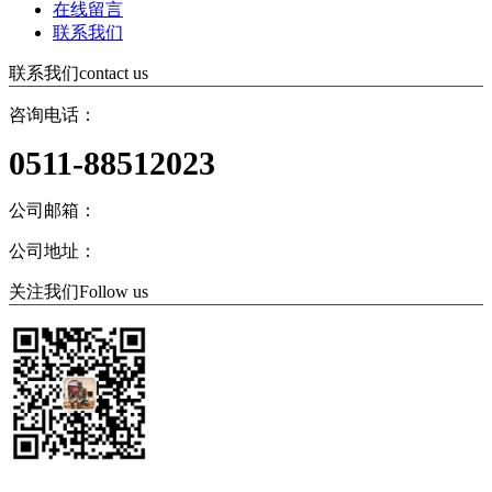
在线留言
联系我们
联系我们
contact us
咨询电话：
0511-88512023
公司邮箱：
632248803@qq.com
公司地址：
江苏省镇江市扬中市八桥镇盛大路001号
关注我们
Follow us