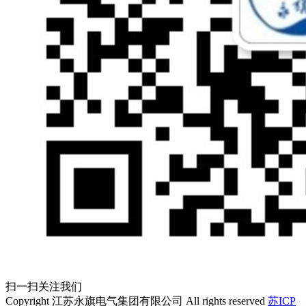
扫一扫关注我们
Copyright 江苏永旗电气集团有限公司 All rights reserved
苏ICP