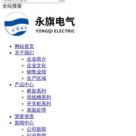
全站搜索
网站首页
关于我们
企业简介
企业文化
销售业绩
生产区域
产品中心
桥架系列
母线槽系列
开关柜系列
表面处理
荣誉资质
新闻中心
公司新闻
行业新闻