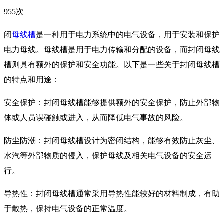
955次
闭
母线槽
是一种用于电力系统中的电气设备，用于安装和保护
电力母线。母线槽是用于电力传输和分配的设备，而封闭母线
槽则具有额外的保护和安全功能。以下是一些关于封闭母线槽
的特点和用途：
安全保护：封闭母线槽能够提供额外的安全保护，防止外部物
体或人员误碰触或进入，从而降低电气事故的风险。
防尘防潮：封闭母线槽设计为密闭结构，能够有效防止灰尘、
水汽等外部物质的侵入，保护母线及相关电气设备的安全运
行。
导热性：封闭母线槽通常采用导热性能较好的材料制成，有助
于散热，保持电气设备的正常温度。