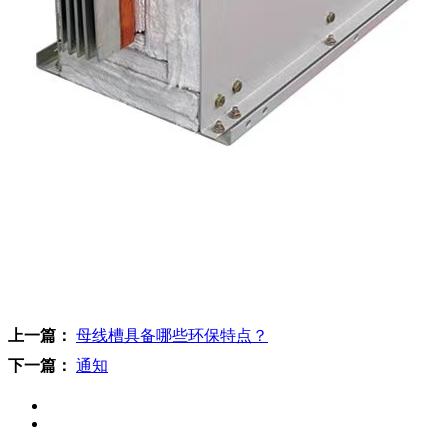
上一篇：
母线槽具备哪些环保特点？
下一篇：
通知