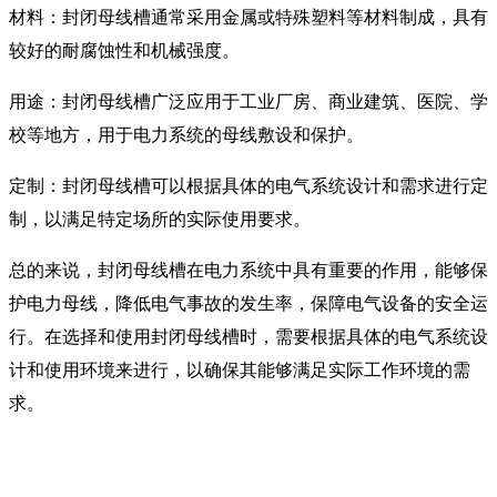
材料：封闭母线槽通常采用金属或特殊塑料等材料制成，具有
较好的耐腐蚀性和机械强度。
用途：封闭母线槽广泛应用于工业厂房、商业建筑、医院、学
校等地方，用于电力系统的母线敷设和保护。
定制：封闭母线槽可以根据具体的电气系统设计和需求进行定
制，以满足特定场所的实际使用要求。
总的来说，封闭母线槽在电力系统中具有重要的作用，能够保
护电力母线，降低电气事故的发生率，保障电气设备的安全运
行。在选择和使用封闭母线槽时，需要根据具体的电气系统设
计和使用环境来进行，以确保其能够满足实际工作环境的需
求。