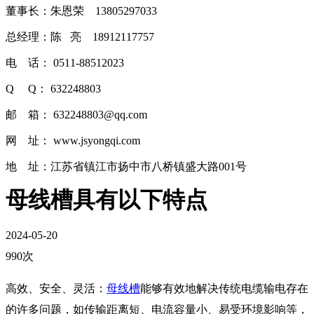
董事长：朱恩荣 13805297033
总经理：陈 亮 18912117757
电 话： 0511-88512023
Q Q： 632248803
邮 箱： 632248803@qq.com
网 址： www.jsyongqi.com
地 址：江苏省镇江市扬中市八桥镇盛大路001号
母线槽具有以下特点
2024-05-20
990次
高效、安全、灵活：
母线槽
能够有效地解决传统电缆输电存在
的许多问题，如传输距离短、电流容量小、易受环境影响等，