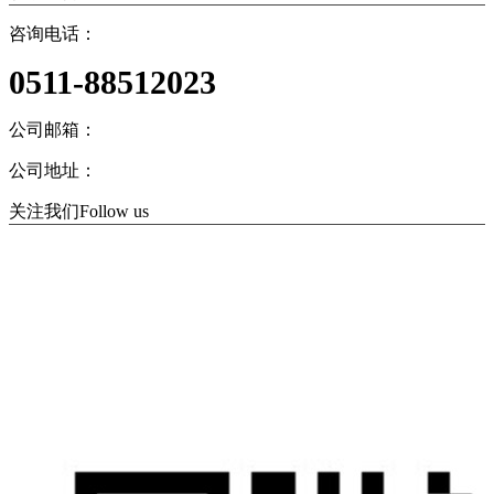
咨询电话：
0511-88512023
公司邮箱：
632248803@qq.com
公司地址：
江苏省镇江市扬中市八桥镇盛大路001号
关注我们
Follow us