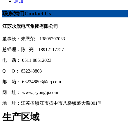
通知
联系我们
Contact Us
江苏永旗电气集团有限公司
董事长：朱恩荣 13805297033
总经理：陈 亮 18912117757
电 话： 0511-88512023
Q Q： 632248803
邮 箱： 632248803@qq.com
网 址： www.jsyongqi.com
地 址：江苏省镇江市扬中市八桥镇盛大路001号
生产区域