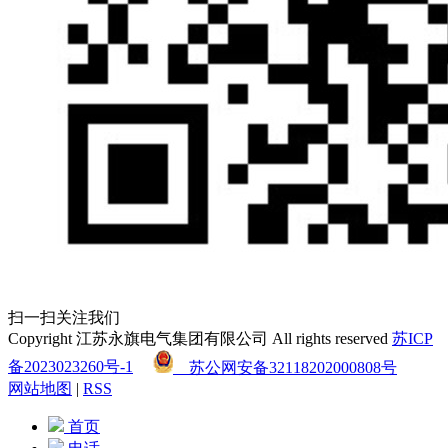
扫一扫关注我们
Copyright 江苏永旗电气集团有限公司 All rights reserved
苏ICP
备2023023260号-1
苏公网安备32118202000808号
网站地图
|
RSS
首页