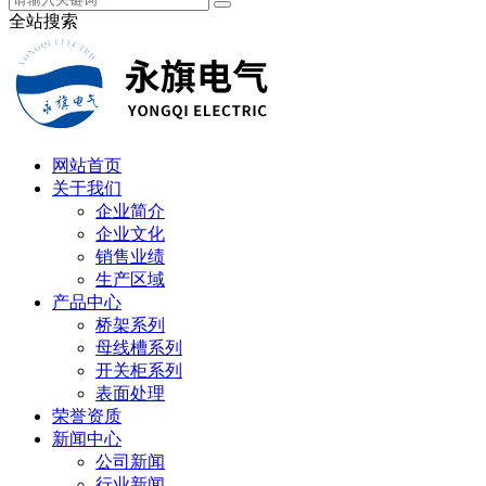
全站搜索
网站首页
关于我们
企业简介
企业文化
销售业绩
生产区域
产品中心
桥架系列
母线槽系列
开关柜系列
表面处理
荣誉资质
新闻中心
公司新闻
行业新闻