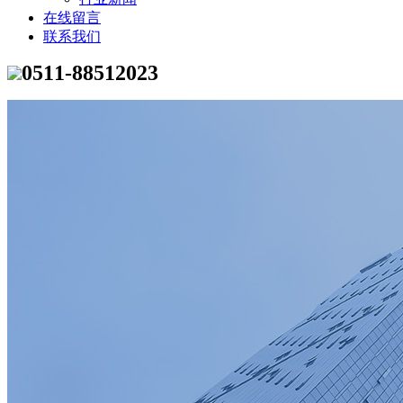
在线留言
联系我们
0511-88512023