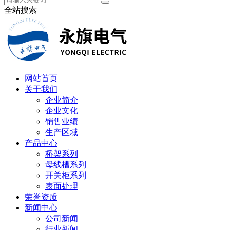
全站搜索
网站首页
关于我们
企业简介
企业文化
销售业绩
生产区域
产品中心
桥架系列
母线槽系列
开关柜系列
表面处理
荣誉资质
新闻中心
公司新闻
行业新闻