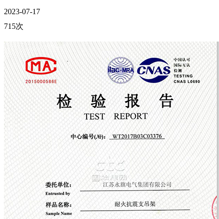
2023-07-17
715次