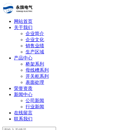
网站首页
关于我们
企业简介
企业文化
销售业绩
生产区域
产品中心
桥架系列
母线槽系列
开关柜系列
表面处理
荣誉资质
新闻中心
公司新闻
行业新闻
在线留言
联系我们